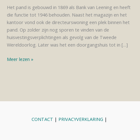
Het pand is gebouwd in 1869 als Bank van Leening en heeft
die functie tot 1946 behouden. Naast het magazijn en het
kantoor vond ook de directeurswoning een plek binnen het
pand. Op zolder zijn nog sporen te vinden van de
huisvestingsverplichtingen als gevolg van de Tweede
Wereldoorlog. Later was het een doorgangshuis tot in […]
Op
Meer lezen »
bezoek
bij
tante
Eef
CONTACT
|
PRIVACYVERKLARING
|